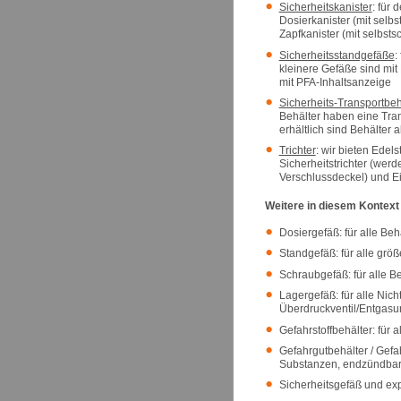
Sicherheitskanister
: für 
Dosierkanister (mit selb
Zapfkanister (mit selbst
Sicherheitsstandgefäße
:
kleinere Gefäße sind mit
mit PFA-Inhaltsanzeige
Sicherheits-Transportbeh
Behälter haben eine Tran
erhältlich sind Behälter 
Trichter
: wir bieten Edels
Sicherheitstrichter (wer
Verschlussdeckel) und Ei
Weitere in diesem Kontext 
Dosiergefäß: für alle Beh
Standgefäß: für alle grö
Schraubgefäß: für alle B
Lagergefäß: für alle Nic
Überdruckventil/Entgasu
Gefahrstoffbehälter: für 
Gefahrgutbehälter / Gefa
Substanzen, endzündbare 
Sicherheitsgefäß und exp