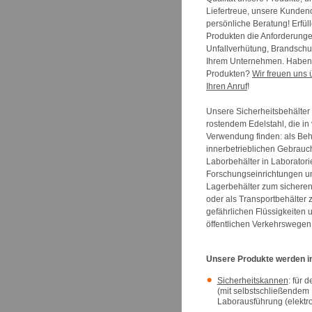
Liefertreue, unsere Kunden
persönliche Beratung! Erfül
Produkten die Anforderungen
Unfallverhütung, Brandschu
Ihrem Unternehmen. Haben 
Produkten?
Wir freuen uns 
Ihren Anruf
!
Unsere Sicherheitsbehälter 
rostendem Edelstahl, die i
Verwendung finden: als Behä
innerbetrieblichen Gebrauch 
Laborbehälter in Laboratori
Forschungseinrichtungen un
Lagerbehälter zum sicheren
oder als Transportbehälter
gefährlichen Flüssigkeiten 
öffentlichen Verkehrswegen
Unsere Produkte werden in
Sicherheitskannen
: für 
(mit selbstschließendem
Laborausführung (elektro