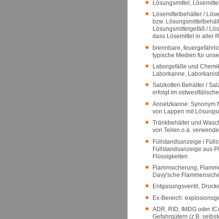
Lösungsmittel, Lösemitt
Lösemittelbehälter / Löse
bzw. Lösungsmittelbehält
Lösungsmittelgefäß / Lös
dass Lösemittel in aller
brennbare, feuergefährli
typische Medien für unse
Laborgefäße und Chemika
Laborkanne, Laborkanister
Salzkotten Behälter / Sa
erfolgt im ostwestfälisch
Annetzkanne: Synonym für
von Lappen mit Lösungsm
Tränkbehälter und Waschb
von Teilen o.ä. verwend
Füllstandsanzeige / Füll
Füllstandsanzeige aus PF
Flüssigkeiten
Flammsicherung, Flamme
Davy'sche Flammensich
Entgasungsventil, Druck
Ex-Bereich: explosionsg
ADR, RID, IMDG oder ICA
Gefahrgütern (z.B. selbs